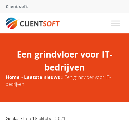
Client soft
Een grindvloer voor IT-
bedrijven
Home
»
Laatste nieuws
»
Een grindvloer voor IT-
bedrijven
Geplaatst op
18 oktober 2021